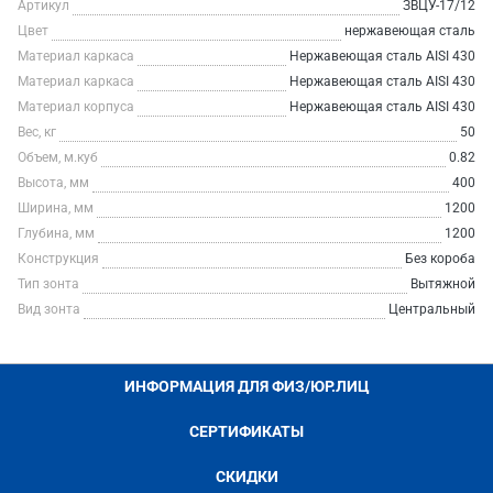
Артикул
ЗВЦУ-17/12
Цвет
нержавеющая сталь
Материал каркаса
Нержавеющая сталь AISI 430
Материал каркаса
Нержавеющая сталь AISI 430
Материал корпуса
Нержавеющая сталь AISI 430
Вес, кг
50
Объем, м.куб
0.82
Высота, мм
400
Ширина, мм
1200
Глубина, мм
1200
Конструкция
Без короба
Тип зонта
Вытяжной
Вид зонта
Центральный
ИНФОРМАЦИЯ ДЛЯ ФИЗ/ЮР.ЛИЦ
СЕРТИФИКАТЫ
СКИДКИ