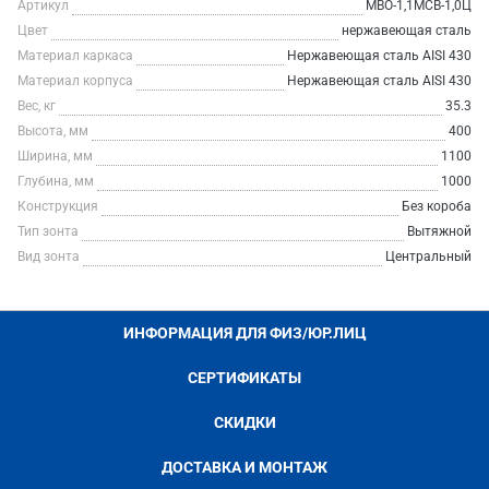
Артикул
МВО-1,1МСВ-1,0Ц
Цвет
нержавеющая сталь
Материал каркаса
Нержавеющая сталь AISI 430
Материал корпуса
Нержавеющая сталь AISI 430
Вес, кг
35.3
Высота, мм
400
Ширина, мм
1100
Глубина, мм
1000
Конструкция
Без короба
Тип зонта
Вытяжной
Вид зонта
Центральный
ИНФОРМАЦИЯ ДЛЯ ФИЗ/ЮР.ЛИЦ
СЕРТИФИКАТЫ
СКИДКИ
ДОСТАВКА И МОНТАЖ