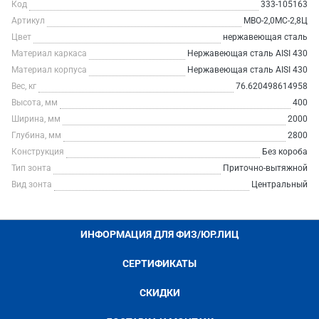
Код
333-105163
Артикул
МВО-2,0МС-2,8Ц
Цвет
нержавеющая сталь
Материал каркаса
Нержавеющая сталь AISI 430
Материал корпуса
Нержавеющая сталь AISI 430
Вес, кг
76.620498614958
Высота, мм
400
Ширина, мм
2000
Глубина, мм
2800
Конструкция
Без короба
Тип зонта
Приточно-вытяжной
Вид зонта
Центральный
ИНФОРМАЦИЯ ДЛЯ ФИЗ/ЮР.ЛИЦ
СЕРТИФИКАТЫ
СКИДКИ