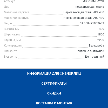
Артикул
МВО-1,8МС-2,2Ц
Цвет
нержавеющая сталь
Материал каркаса
Нержавеющая сталь AISI 430
Материал корпуса
Нержавеющая сталь AISI 430
Вес, кг
59.368421052632
Высота, мм
400
Ширина, мм
1800
Глубина, мм
2200
Конструкция
Без короба
Тип зонта
Приточно-вытяжной
Вид зонта
Центральный
ИНФОРМАЦИЯ ДЛЯ ФИЗ/ЮР.ЛИЦ
СЕРТИФИКАТЫ
СКИДКИ
ДОСТАВКА И МОНТАЖ