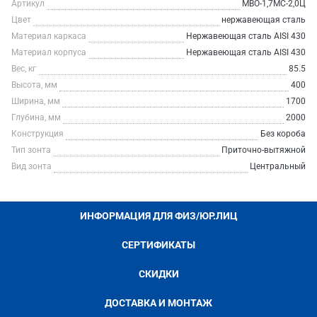
Артикул
МВО-1,7МС-2,0Ц
Цвет
нержавеющая сталь
Материал каркаса
Нержавеющая сталь AISI 430
Материал корпуса
Нержавеющая сталь AISI 430
Вес, кг
85.5
Высота, мм
400
Ширина, мм
1700
Глубина, мм
2000
Конструкция
Без короба
Тип зонта
Приточно-вытяжной
Вид зонта
Центральный
ИНФОРМАЦИЯ ДЛЯ ФИЗ/ЮР.ЛИЦ
СЕРТИФИКАТЫ
СКИДКИ
ДОСТАВКА И МОНТАЖ