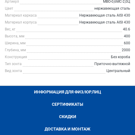
Артикул
МВО-0,6МС-2,0Ц
Цвет
нержавеющая сталь
Материал каркаса
Нержавеющая сталь AISI 430
Материал корпуса
Нержавеющая сталь AISI 430
Вес, кг
40.6
Высота, мм
400
Ширина, мм
600
Глубина, мм
2000
Конструкция
Без короба
Тип зонта
Приточно-вытяжной
Вид зонта
Центральный
ИНФОРМАЦИЯ ДЛЯ ФИЗ/ЮР.ЛИЦ
СЕРТИФИКАТЫ
СКИДКИ
ДОСТАВКА И МОНТАЖ